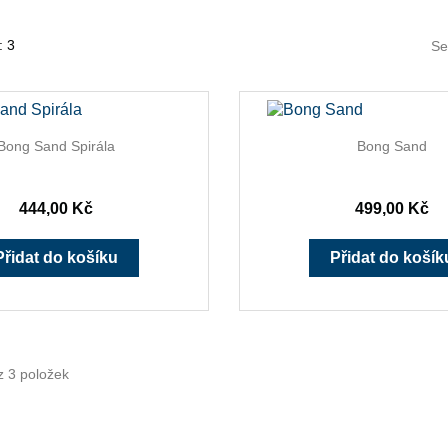
: 3
Se


Rychlý náhled
Rychlý náhl
Bong Sand Spirála
Bong Sand
444,00 Kč
499,00 Kč
Přidat do košíku
Přidat do košík
z 3 položek