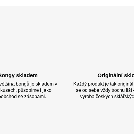
Bongy skladem
Originální skl
většina bongů je skladem v
Každý produkt je tak originá
kusech, působíme i jako
se od sebe vždy trochu liší -
oobchod se zásobami.
výroba českých sklářskýc