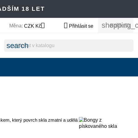
DŠÍM 18 LET
shopping_c


Košík
(0)
Měna:
CZK Kč
Přihlásit se
search
kem, který povrch skla zmatní a udělá