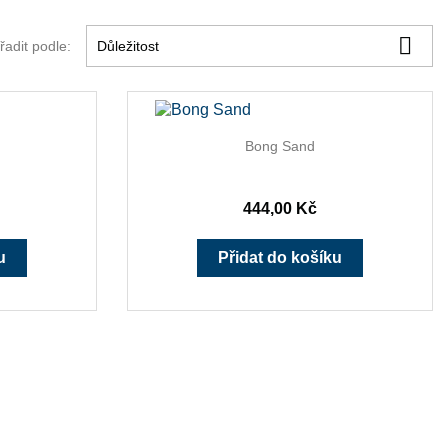

řadit podle:
Důležitost

ed
Rychlý náhled
Bong Sand
444,00 Kč
u
Přidat do košíku