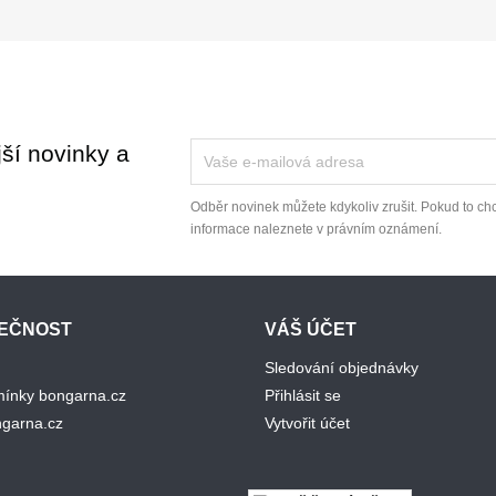
jší novinky a
Odběr novinek můžete kdykoliv zrušit. Pokud to chc
informace naleznete v právním oznámení.
LEČNOST
VÁŠ ÚČET
Sledování objednávky
ínky bongarna.cz
Přihlásit se
ngarna.cz
Vytvořit účet