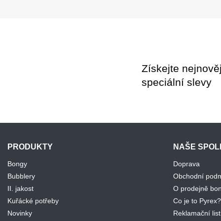
Získejte nejnově
speciální slevy
PRODUKTY
NAŠE SPO
Bongy
Doprava
Bubblery
Obchodní podm
II. jakost
O prodejně bo
Kuřácké potřeby
Co je to Pyrex?
Novinky
Reklamační list