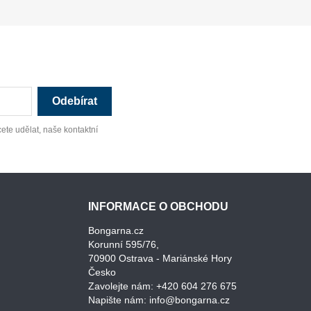
ete udělat, naše kontaktní
INFORMACE O OBCHODU
Bongarna.cz
Korunní 595/76,
70900 Ostrava - Mariánské Hory
Česko
Zavolejte nám:
+420 604 276 675
Napište nám:
info@bongarna.cz