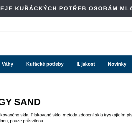
EJE KUŘÁCKÝCH POTŘEB OSOBÁM MLA
Váhy
Kuřácké potřeby
II. jakost
Novinky
GY SAND
kovaného skla. Pískované sklo, metoda zdobení skla tryskajícím pís
dnou, pouze průsvitnou