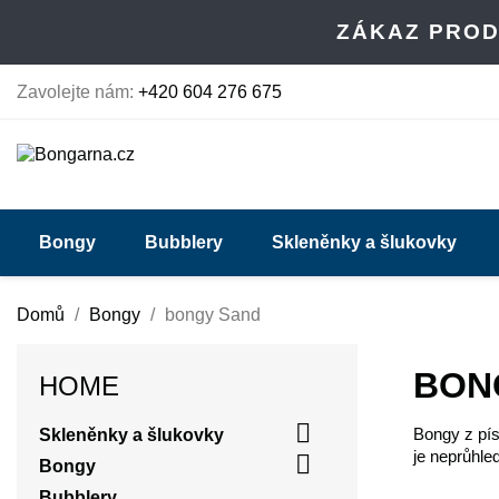
ZÁKAZ PROD
Zavolejte nám:
+420 604 276 675
Bongy
Bubblery
Skleněnky a šlukovky
Domů
Bongy
bongy Sand
BON
HOME

Bongy z pís
Skleněnky a šlukovky
je neprůhle

Bongy
Bubblery