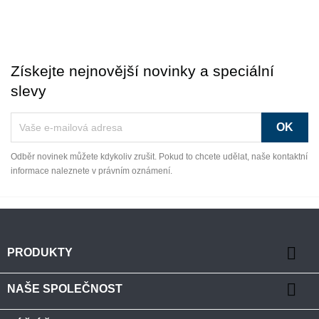
Získejte nejnovější novinky a speciální
slevy
Odběr novinek můžete kdykoliv zrušit. Pokud to chcete udělat, naše kontaktní
informace naleznete v právním oznámení.

PRODUKTY

NAŠE SPOLEČNOST