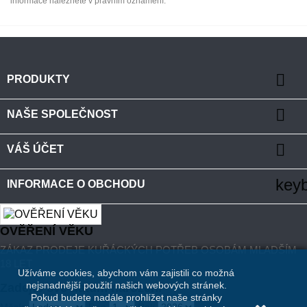
informace naleznete v právním oznámení.

PRODUKTY

NAŠE SPOLEČNOST

VÁŠ ÚČET
key
INFORMACE O OBCHODU
OVĚŘENÍ VĚKU
ZÁKAZ PRODEJE KUŘÁCKÝCH POTŘEB OSOBÁM MLADŠÍM
18 LET
Užíváme cookies, abychom vám zajistili co možná
nejsnadnější použití našich webových stránek.
Zadejte své datum narození
Pokud budete nadále prohlížet naše stránky
Měsíc
Den
Rok