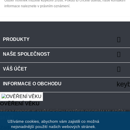
Odběr novinek můžete kdykoliv zrušit. Pokud to chcete udělat, naše kontaktní
informace naleznete v právním oznámení.

PRODUKTY

NAŠE SPOLEČNOST

VÁŠ ÚČET
key
INFORMACE O OBCHODU
OVĚŘENÍ VĚKU
ZÁKAZ PRODEJE KUŘÁCKÝCH POTŘEB OSOBÁM MLADŠÍM
18 LET
Užíváme cookies, abychom vám zajistili co možná
nejsnadnější použití našich webových stránek.
Zadejte své datum narození