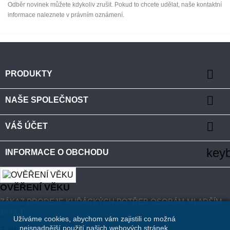
Odběr novinek můžete kdykoliv zrušit. Pokud to chcete udělat, naše kontaktní
informace naleznete v právním oznámení.

PRODUKTY

NAŠE SPOLEČNOST

VÁŠ ÚČET
key
INFORMACE O OBCHODU
OVĚŘENÍ VĚKU
ZÁKAZ PRODEJE KUŘÁCKÝCH POTŘEB OSOBÁM MLADŠÍM
18 LET
Užíváme cookies, abychom vám zajistili co možná
nejsnadnější použití našich webových stránek.
Zadejte své datum narození